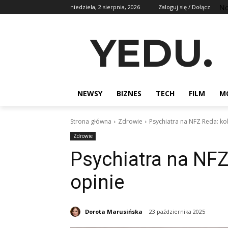
No
niedziela, 2 sierpnia, 2026
Zaloguj się / Dołącz
YEDU.
NEWSY
BIZNES
TECH
FILM
M
Strona główna
Zdrowie
Psychiatra na NFZ Reda: kol
Zdrowie
Psychiatra na NFZ 
opinie
Dorota Marusińska
23 października 2025