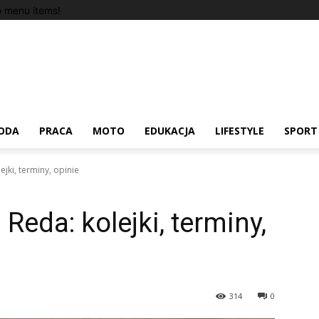
 menu items!
ODA
PRACA
MOTO
EDUKACJA
LIFESTYLE
SPORT
ejki, terminy, opinie
Reda: kolejki, terminy,
314
0