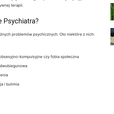
ywnej terapii.
e Psychiatra?
żnych problemów psychicznych. Oto niektóre z nich:
 obsesyjno-kompulsyjne czy fobia społeczna
ba dwubiegunowa
renia
a i bulimia