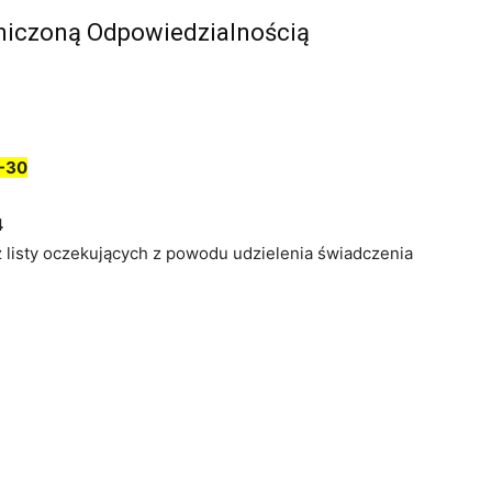
aniczoną Odpowiedzialnością
-30
4
z listy oczekujących z powodu udzielenia świadczenia