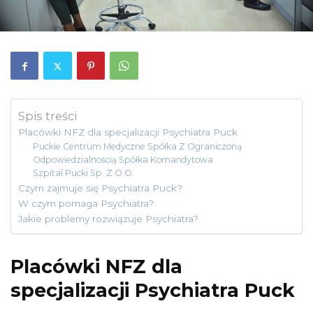
Spis treści
Placówki NFZ dla specjalizacji Psychiatra Puck
Puckie Centrum Medyczne Spółka Z Ograniczoną
Odpowiedzialnością Spółka Komandytowa
Szpital Pucki Sp. Z O.O.
Czym zajmuje się Psychiatra Puck?
W czym pomaga Psychiatra?
Jakie problemy rozwiązuje Psychiatra?
Placówki NFZ dla
specjalizacji Psychiatra Puck