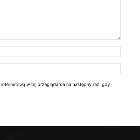
Nazwa:*
E-
mail:*
ę internetową w tej przeglądarce na następny raz, gdy