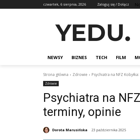
No
czwartek, 6 sierpnia, 2026
Zaloguj się / Dołącz
YEDU.
NEWSY
BIZNES
TECH
FILM
M
Strona główna
Zdrowie
Psychiatra na NFZ Kobyłka: k
Zdrowie
Psychiatra na NFZ 
terminy, opinie
Dorota Marusińska
23 października 2025