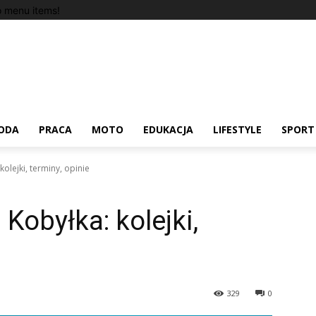
 menu items!
ODA
PRACA
MOTO
EDUKACJA
LIFESTYLE
SPORT
olejki, terminy, opinie
Kobyłka: kolejki,
329
0