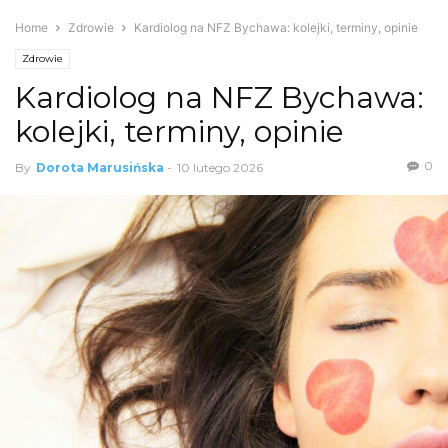
Home
Zdrowie
Kardiolog na NFZ Bychawa: kolejki, terminy, opinie
Zdrowie
Kardiolog na NFZ Bychawa:
kolejki, terminy, opinie
0
By
Dorota Marusińska
-
10 lutego 2026