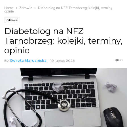
Home
Zdrowie
Diabetolog na NFZ Tarnobrzeg: kolejki, terminy,
opinie
Zdrowie
Diabetolog na NFZ
Tarnobrzeg: kolejki, terminy,
opinie
0
By
Dorota Marusińska
-
10 lutego 2026