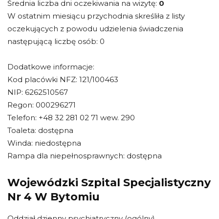
Średnia liczba dni oczekiwania na wizytę:
0
W ostatnim miesiącu przychodnia skreśliła z listy
oczekujących z powodu udzielenia świadczenia
następującą liczbę osób: 0
Dodatkowe informacje:
Kod placówki NFZ: 121/100463
NIP: 6262510567
Regon: 000296271
Telefon: +48 32 281 02 71 wew. 290
Toaleta: dostępna
Winda: niedostępna
Rampa dla niepełnosprawnych: dostępna
Wojewódzki Szpital Specjalistyczny
Nr 4 W Bytomiu
Oddział dzienny psychiatryczny (ogólny)