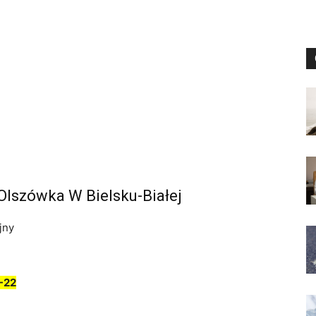
 Olszówka W Bielsku-Białej
jny
-22