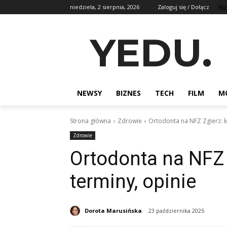
No
niedziela, 2 sierpnia, 2026
Zaloguj się / Dołącz
YEDU.
NEWSY
BIZNES
TECH
FILM
M
Strona główna
Zdrowie
Ortodonta na NFZ Zgierz: ko
Zdrowie
Ortodonta na NFZ Z
terminy, opinie
Dorota Marusińska
23 października 2025