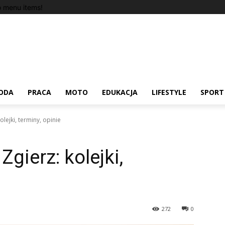
 menu items!
ODA
PRACA
MOTO
EDUKACJA
LIFESTYLE
SPORT
lejki, terminy, opinie
gierz: kolejki,
272
0