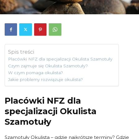
Spis treści
Placówki NFZ dla specjalizacji Okulista Szamotuły
Czym zajmuje się Okulista Szamotuły?
W czym pomaga okulista?
Jakie problemy rozwiązuje okulista?
Placówki NFZ dla
specjalizacji Okulista
Szamotuły
Szamotuły Okulista – gdzie najkrótsze terminy? Gdzie