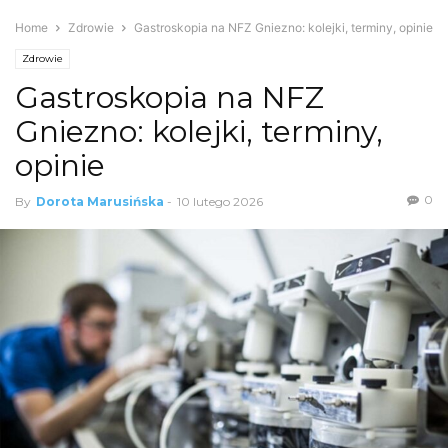
Home
Zdrowie
Gastroskopia na NFZ Gniezno: kolejki, terminy, opinie
Zdrowie
Gastroskopia na NFZ
Gniezno: kolejki, terminy,
opinie
0
By
Dorota Marusińska
-
10 lutego 2026