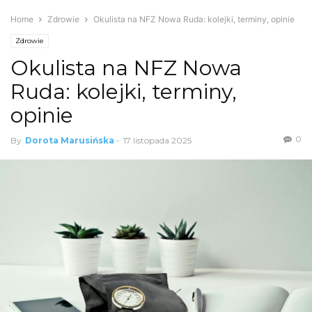
Home
Zdrowie
Okulista na NFZ Nowa Ruda: kolejki, terminy, opinie
Zdrowie
Okulista na NFZ Nowa
Ruda: kolejki, terminy,
opinie
0
By
Dorota Marusińska
-
17 listopada 2025