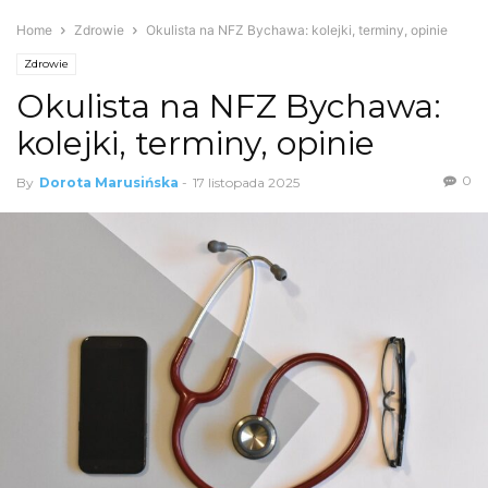
Home
Zdrowie
Okulista na NFZ Bychawa: kolejki, terminy, opinie
Zdrowie
Okulista na NFZ Bychawa:
kolejki, terminy, opinie
0
By
Dorota Marusińska
-
17 listopada 2025