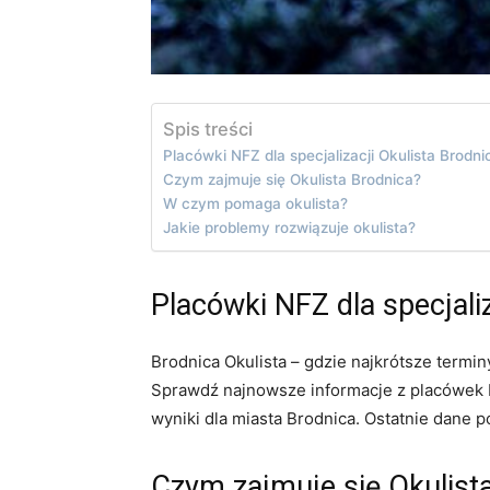
Spis treści
Placówki NFZ dla specjalizacji Okulista Brodni
Czym zajmuje się Okulista Brodnica?
W czym pomaga okulista?
Jakie problemy rozwiązuje okulista?
Placówki NFZ dla specjali
Brodnica Okulista – gdzie najkrótsze termi
Sprawdź najnowsze informacje z placówek N
wyniki dla miasta Brodnica. Ostatnie dane p
Czym zajmuje się Okulist