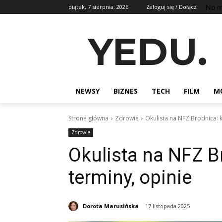
No m
piątek, 7 sierpnia, 2026
Zaloguj się / Dołącz
YEDU.
NEWSY
BIZNES
TECH
FILM
M
Strona główna
Zdrowie
Okulista na NFZ Brodnica: k
Zdrowie
Okulista na NFZ Br
terminy, opinie
Dorota Marusińska
17 listopada 2025