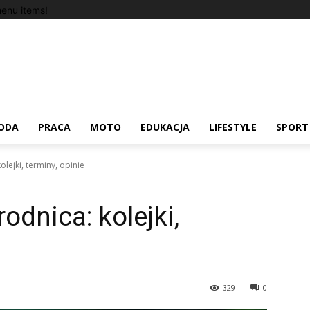
enu items!
ODA
PRACA
MOTO
EDUKACJA
LIFESTYLE
SPORT
olejki, terminy, opinie
odnica: kolejki,
329
0