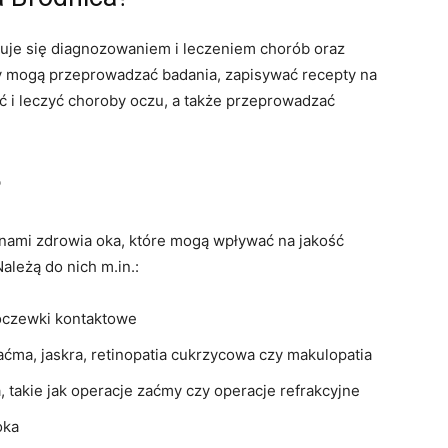
jmuje się diagnozowaniem i leczeniem chorób oraz
rzy mogą przeprowadzać badania, zapisywać recepty na
ć i leczyć choroby oczu, a także przeprowadzać
?
nami zdrowia oka, które mogą wpływać na jakość
ależą do nich m.in.:
soczewki kontaktowe
zaćma, jaskra, retinopatia cukrzycowa czy makulopatia
 takie jak operacje zaćmy czy operacje refrakcyjne
oka