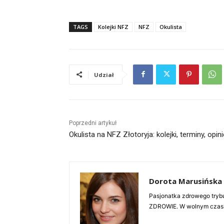
TAGS
Kolejki NFZ
NFZ
Okulista
Udział
Poprzedni artykuł
Okulista na NFZ Złotoryja: kolejki, terminy, opini
Dorota Marusińska
Pasjonatka zdrowego trybu
ZDROWIE. W wolnym czasie 