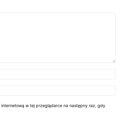
Nazwa:*
E-
mail:*
ę internetową w tej przeglądarce na następny raz, gdy