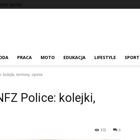
enu items!
ODA
PRACA
MOTO
EDUKACJA
LIFESTYLE
SPORT
 kolejki, terminy, opinie
Z Police: kolejki,
372
0