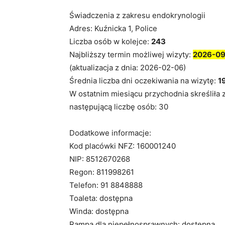
Świadczenia z zakresu endokrynologii
Adres: Kuźnicka 1, Police
Liczba osób w kolejce:
243
Najbliższy termin możliwej wizyty:
2026-0
(aktualizacja z dnia: 2026-02-06)
Średnia liczba dni oczekiwania na wizytę:
1
W ostatnim miesiącu przychodnia skreśliła 
następującą liczbę osób: 30
Dodatkowe informacje:
Kod placówki NFZ: 160001240
NIP: 8512670268
Regon: 811998261
Telefon: 91 8848888
Toaleta: dostępna
Winda: dostępna
Rampa dla niepełnosprawnych: dostępna