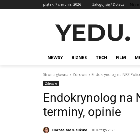
No m
piątek, 7 sierpnia, 2026
Zaloguj się / Dołącz
YEDU.
NEWSY
BIZNES
TECH
FILM
M
Strona główna
Zdrowie
Endokrynolog na NFZ Police:
Zdrowie
Endokrynolog na NF
terminy, opinie
Dorota Marusińska
10 lutego 2026