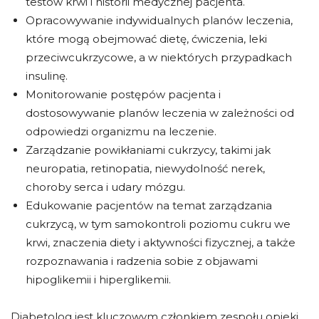
testów krwi i historii medycznej pacjenta.
Opracowywanie indywidualnych planów leczenia,
które mogą obejmować dietę, ćwiczenia, leki
przeciwcukrzycowe, a w niektórych przypadkach
insulinę.
Monitorowanie postępów pacjenta i
dostosowywanie planów leczenia w zależności od
odpowiedzi organizmu na leczenie.
Zarządzanie powikłaniami cukrzycy, takimi jak
neuropatia, retinopatia, niewydolność nerek,
choroby serca i udary mózgu.
Edukowanie pacjentów na temat zarządzania
cukrzycą, w tym samokontroli poziomu cukru we
krwi, znaczenia diety i aktywności fizycznej, a także
rozpoznawania i radzenia sobie z objawami
hipoglikemii i hiperglikemii.
Diabetolog jest kluczowym członkiem zespołu opieki