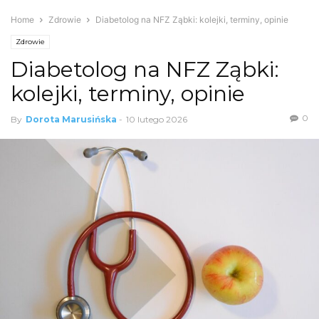
Home
Zdrowie
Diabetolog na NFZ Ząbki: kolejki, terminy, opinie
Zdrowie
Diabetolog na NFZ Ząbki:
kolejki, terminy, opinie
0
By
Dorota Marusińska
-
10 lutego 2026