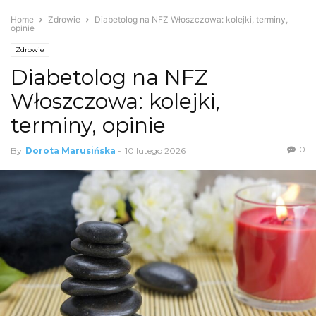
Home
Zdrowie
Diabetolog na NFZ Włoszczowa: kolejki, terminy,
opinie
Zdrowie
Diabetolog na NFZ
Włoszczowa: kolejki,
terminy, opinie
0
By
Dorota Marusińska
-
10 lutego 2026