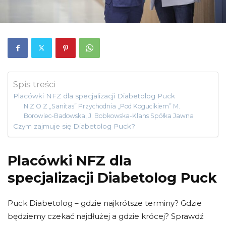
Spis treści
Placówki NFZ dla specjalizacji Diabetolog Puck
N Z O Z „Sanitas” Przychodnia „Pod Kogucikiem” M.
Borowiec-Badowska, J. Bobkowska-Klahs Spółka Jawna
Czym zajmuje się Diabetolog Puck?
Placówki NFZ dla
specjalizacji Diabetolog Puck
Puck Diabetolog – gdzie najkrótsze terminy? Gdzie
będziemy czekać najdłużej a gdzie krócej? Sprawdź