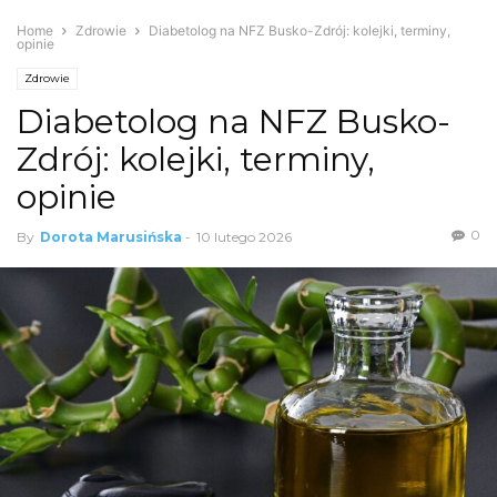
Home
Zdrowie
Diabetolog na NFZ Busko-Zdrój: kolejki, terminy,
opinie
Zdrowie
Diabetolog na NFZ Busko-
Zdrój: kolejki, terminy,
opinie
0
By
Dorota Marusińska
-
10 lutego 2026