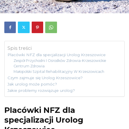
Spis treści
Placówki NFZ dla specjalizacji Urolog Krzeszowice
Zespół Przychodni I Ośrodków Zdrowia-Krzeszowickie
Centrum Zdrowia
Małopolski Szpital Rehabilitacyjny W Krzeszowicach
Czym zajmuje się Urolog Krzeszowice?
Jak urolog może pomóc?
Jakie problemy rozwiązuje urolog?
Placówki NFZ dla
specjalizacji Urolog