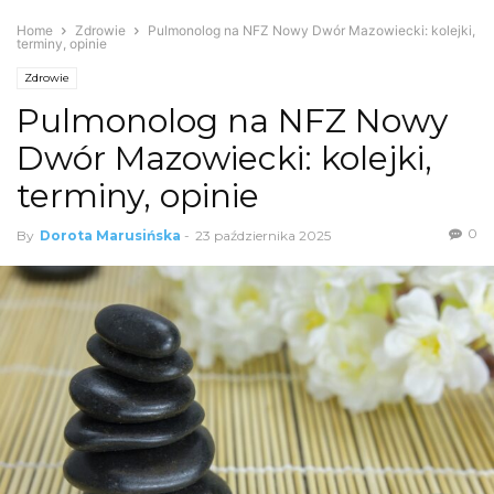
Home
Zdrowie
Pulmonolog na NFZ Nowy Dwór Mazowiecki: kolejki,
terminy, opinie
Zdrowie
Pulmonolog na NFZ Nowy
Dwór Mazowiecki: kolejki,
terminy, opinie
0
By
Dorota Marusińska
-
23 października 2025