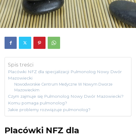
Spis treści
Placówki NFZ dla specjalizacji Pulmonolog Nowy Dwór
Mazowiecki
Nowodworskie Centrum Medyczne W Nowym Dworze
Mazowieckim
Czym zajmuje się Pulmonolog Nowy Dwór Mazowiecki?
Komu pomaga pulmonolog?
Jakie problemy rozwiązuje pulmonolog?
Placówki NFZ dla