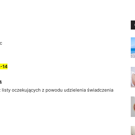
c
-14
4
z listy oczekujących z powodu udzielenia świadczenia