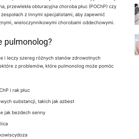
stma, przewlekła obturacyjna choroba płuc (POChP) czy
zespołach z innymi specjalistami, aby zapewnić
żnymi, wieloczynnikowymi chorobami oddechowymi.
je pulmonolog?
uje i leczy szereg różnych stanów zdrowotnych
ektóre z problemów, które pulmonolog może pomóc
hP i rak płuc
ych substancji, takich jak azbest
ie jak bezdech senny
lica
ukowiscydoza