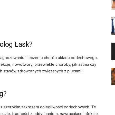
olog Łask?
 diagnozowaniu i leczeniu chorób układu oddechowego.
ekcje, nowotwory, przewlekłe choroby, jak astma czy
ych stanów zdrowotnych związanych z płucami i
g?
 z szerokim zakresem dolegliwości oddechowych. Te
szle, trudności z oddychaniem, nawracające infekcje