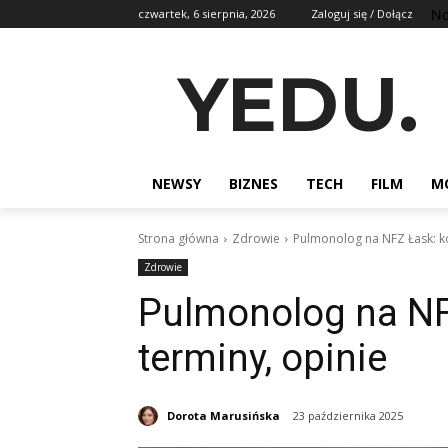
No
czwartek, 6 sierpnia, 2026
Zaloguj się / Dołącz
YEDU.
NEWSY
BIZNES
TECH
FILM
M
Strona główna
Zdrowie
Pulmonolog na NFZ Łask: kol
Zdrowie
Pulmonolog na NFZ
terminy, opinie
Dorota Marusińska
23 października 2025