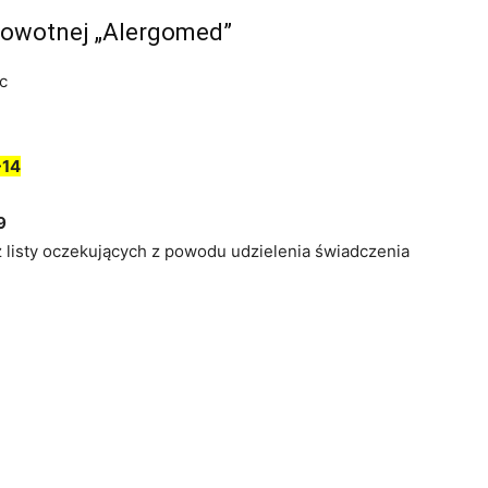
rowotnej „Alergomed”
c
-14
9
z listy oczekujących z powodu udzielenia świadczenia