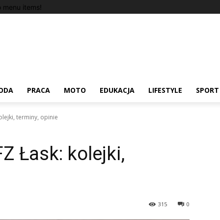
 menu items!
ODA
PRACA
MOTO
EDUKACJA
LIFESTYLE
SPORT
ejki, terminy, opinie
 Łask: kolejki,
315
0