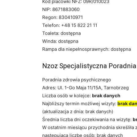
Kod placówki NFZ: 09R/010023
NIP: 8671883060
Regon: 830410971
Telefon: +48 15 822 21 11
Toaleta: dostępna
Winda: dostępna
Rampa dla niepełnosprawnych: dostępna
Nzoz Specjalistyczna Poradni
Poradnia zdrowia psychicznego
Adres: Ul. 1-Go Maja 11/15A, Tarnobrzeg
Liczba osób w kolejce:
brak danych
Najbliższy termin możliwej wizyty:
brak da
(aktualizacja z dnia: brak danych)
Średnia liczba dni oczekiwania na wizytę:
b
W ostatnim miesiącu przychodnia skreśliła 
następującą liczbę osób: brak danych