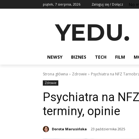
No m
piątek, 7 sierpnia, 2026
Zaloguj się / Dołącz
YEDU.
NEWSY
BIZNES
TECH
FILM
M
Strona główna
Zdrowie
Psychiatra na NFZ Tarnobrze
Zdrowie
Psychiatra na NFZ 
terminy, opinie
Dorota Marusińska
23 października 2025