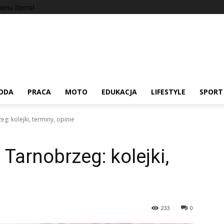
enu items!
ODA
PRACA
MOTO
EDUKACJA
LIFESTYLE
SPORT
g: kolejki, terminy, opinie
Tarnobrzeg: kolejki,
233
0