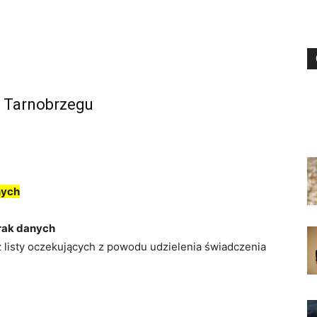
W Tarnobrzegu
nych
rak danych
z listy oczekujących z powodu udzielenia świadczenia