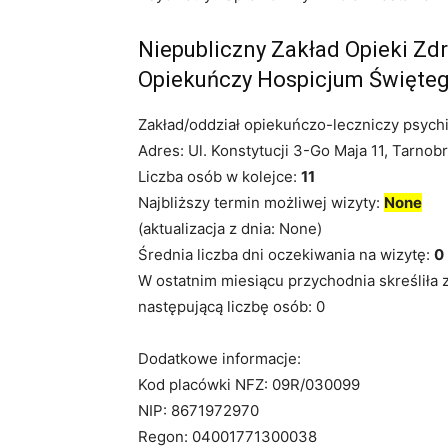
Niepubliczny Zakład Opieki Zd
Opiekuńczy Hospicjum Święteg
Zakład/oddział opiekuńczo-leczniczy psych
Adres: Ul. Konstytucji 3-Go Maja 11, Tarnob
Liczba osób w kolejce:
11
Najbliższy termin możliwej wizyty:
None
(aktualizacja z dnia: None)
Średnia liczba dni oczekiwania na wizytę:
0
W ostatnim miesiącu przychodnia skreśliła 
następującą liczbę osób: 0
Dodatkowe informacje:
Kod placówki NFZ: 09R/030099
NIP: 8671972970
Regon: 04001771300038