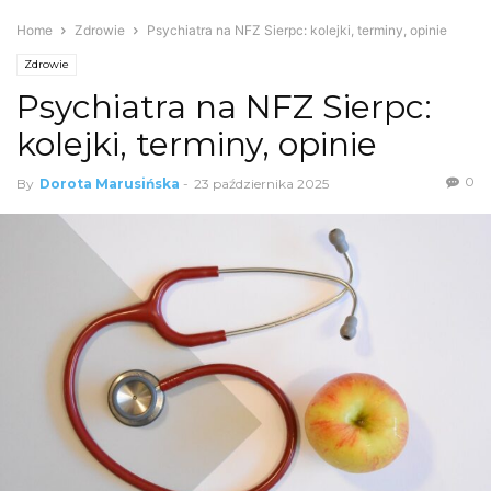
Home
Zdrowie
Psychiatra na NFZ Sierpc: kolejki, terminy, opinie
Zdrowie
Psychiatra na NFZ Sierpc:
kolejki, terminy, opinie
0
By
Dorota Marusińska
-
23 października 2025