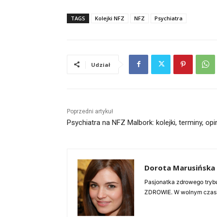
TAGS
Kolejki NFZ
NFZ
Psychiatra
Udział
Poprzedni artykuł
Psychiatra na NFZ Malbork: kolejki, terminy, opi
Dorota Marusińska
Pasjonatka zdrowego trybu
ZDROWIE. W wolnym czasie 