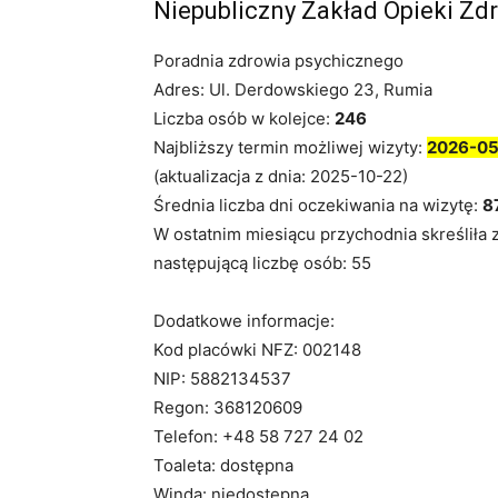
Niepubliczny Zakład Opieki Zd
Poradnia zdrowia psychicznego
Adres: Ul. Derdowskiego 23, Rumia
Liczba osób w kolejce:
246
Najbliższy termin możliwej wizyty:
2026-05
(aktualizacja z dnia: 2025-10-22)
Średnia liczba dni oczekiwania na wizytę:
8
W ostatnim miesiącu przychodnia skreśliła 
następującą liczbę osób: 55
Dodatkowe informacje:
Kod placówki NFZ: 002148
NIP: 5882134537
Regon: 368120609
Telefon: +48 58 727 24 02
Toaleta: dostępna
Winda: niedostępna