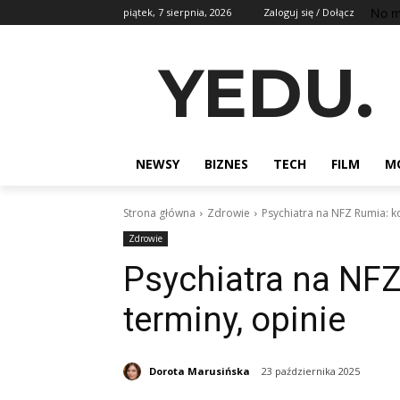
No m
piątek, 7 sierpnia, 2026
Zaloguj się / Dołącz
YEDU.
NEWSY
BIZNES
TECH
FILM
M
Strona główna
Zdrowie
Psychiatra na NFZ Rumia: ko
Zdrowie
Psychiatra na NFZ 
terminy, opinie
Dorota Marusińska
23 października 2025