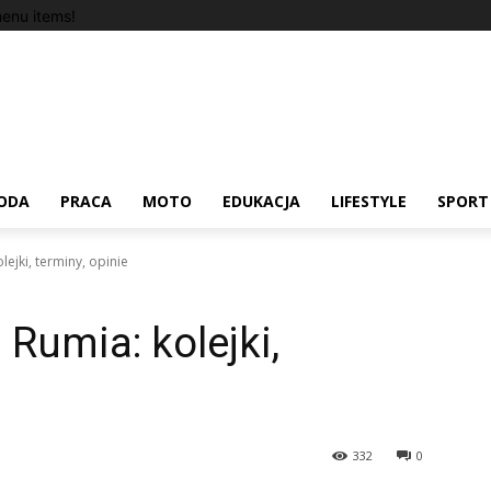
enu items!
ODA
PRACA
MOTO
EDUKACJA
LIFESTYLE
SPORT
lejki, terminy, opinie
Rumia: kolejki,
332
0