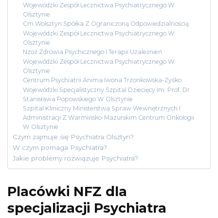
Wojewódzki Zespół Lecznictwa Psychiatrycznego W
Olsztynie
Cm Wolsztyn Spółka Z Ograniczoną Odpowiedzialnością
Wojewódzki Zespół Lecznictwa Psychiatrycznego W
Olsztynie
Nzoz Zdrowia Psychicznego I Terapii Uzależnień
Wojewódzki Zespół Lecznictwa Psychiatrycznego W
Olsztynie
Centrum Psychiatrii Anima Iwona Trzonkowska-Żyśko
Wojewódzki Specjalistyczny Szpital Dziecięcy Im. Prof. Dr
Stanisława Popowskiego W Olsztynie
Szpital Kliniczny Ministerstwa Spraw Wewnętrznych I
Administracji Z Warmińsko-Mazurskim Centrum Onkologii
W Olsztynie
Czym zajmuje się Psychiatra Olsztyn?
W czym pomaga Psychiatra?
Jakie problemy rozwiązuje Psychiatra?
Placówki NFZ dla
specjalizacji Psychiatra