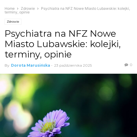
Home
Zdrowie
Psychiatra na NFZ Nowe Miasto Lubawskie: kolejki,
terminy, opinie
Zdrowie
Psychiatra na NFZ Nowe
Miasto Lubawskie: kolejki,
terminy, opinie
0
By
Dorota Marusińska
-
23 października 2025