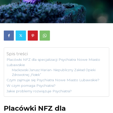
Spis treści
Placówki NFZ dla specjalizacji Psychiatra Nowe Miasto
Lubawskie
Maćkowski Janusz Marian- Niepubliczny Zakład Opieki
Zdrowotnej „Fiołek”
Czym zajmuje się Psychiatra Nowe Miasto Lubawskie?
W czym pomaga Psychiatra?
Jakie problemy rozwiązuje Psychiatra?
Placówki NFZ dla