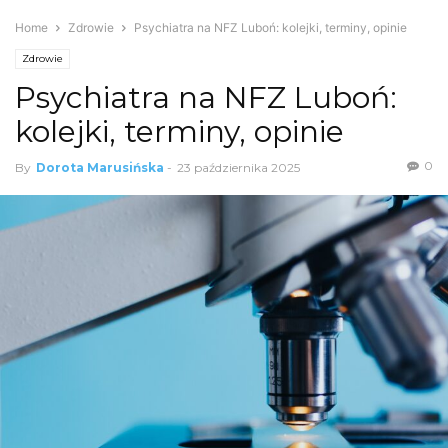
Home
Zdrowie
Psychiatra na NFZ Luboń: kolejki, terminy, opinie
Zdrowie
Psychiatra na NFZ Luboń:
kolejki, terminy, opinie
0
By
Dorota Marusińska
-
23 października 2025