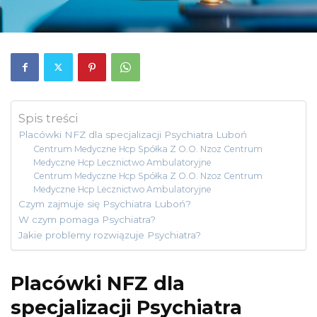
Spis treści
Placówki NFZ dla specjalizacji Psychiatra Luboń
Centrum Medyczne Hcp Spółka Z O.O. Nzoz Centrum
Medyczne Hcp Lecznictwo Ambulatoryjne
Centrum Medyczne Hcp Spółka Z O.O. Nzoz Centrum
Medyczne Hcp Lecznictwo Ambulatoryjne
Czym zajmuje się Psychiatra Luboń?
W czym pomaga Psychiatra?
Jakie problemy rozwiązuje Psychiatra?
Placówki NFZ dla
specjalizacji Psychiatra