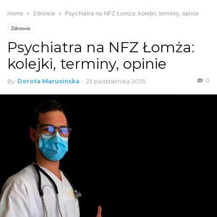
Home
Zdrowie
Psychiatra na NFZ Łomża: kolejki, terminy, opinie
Zdrowie
Psychiatra na NFZ Łomża:
kolejki, terminy, opinie
0
By
Dorota Marusińska
-
23 października 2025