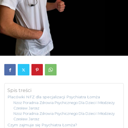
Spis treści
Placówki NFZ dla specjalizacji Psychiatra Łomża
Nzoz Poradnia Zdrowia Psychicznego Dla Dzieci I Młodzieży
Czesław Jarosz
Nzoz Poradnia Zdrowia Psychicznego Dla Dzieci I Młodzieży
Czesław Jarosz
Czym zajmuje się Psychiatra Łomża?