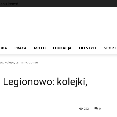
enu items!
ODA
PRACA
MOTO
EDUKACJA
LIFESTYLE
SPORT
: kolejki, terminy, opinie
 Legionowo: kolejki,
292
0