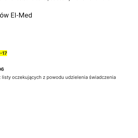
tów El-Med
-17
06
z listy oczekujących z powodu udzielenia świadczenia