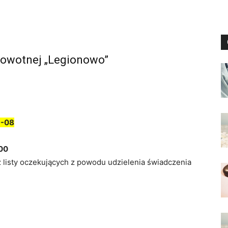
rowotnej „Legionowo”
9-08
00
z listy oczekujących z powodu udzielenia świadczenia