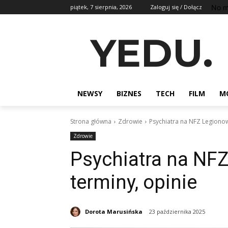
No m
piątek, 7 sierpnia, 2026
Zaloguj się / Dołącz
YEDU.
NEWSY
BIZNES
TECH
FILM
M
Strona główna
Zdrowie
Psychiatra na NFZ Legionowo
Zdrowie
Psychiatra na NFZ
terminy, opinie
Dorota Marusińska
23 października 2025