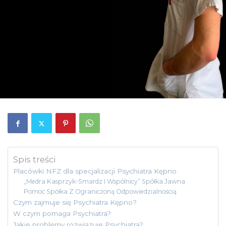
Spis treści
Placówki NFZ dla specjalizacji Psychiatra Kępno
„Medra Kasprzyk-Smardz I Wspólnicy” Spółka Jawna
Pomoc Spółka Z Ograniczoną Odpowiedzialnością
Czym zajmuje się Psychiatra Kępno?
W czym pomaga Psychiatra?
Jakie problemy rozwiązuje Psychiatra?