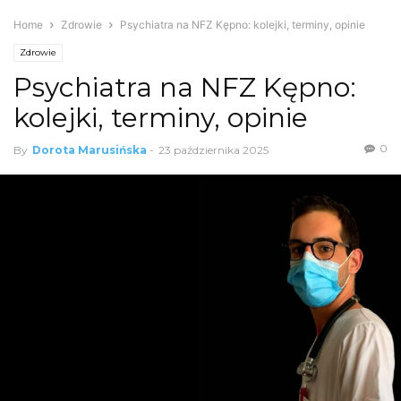
Home
Zdrowie
Psychiatra na NFZ Kępno: kolejki, terminy, opinie
Zdrowie
Psychiatra na NFZ Kępno:
kolejki, terminy, opinie
0
By
Dorota Marusińska
-
23 października 2025