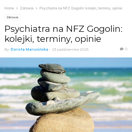
Home
Zdrowie
Psychiatra na NFZ Gogolin: kolejki, terminy, opinie
Zdrowie
Psychiatra na NFZ Gogolin:
kolejki, terminy, opinie
0
By
Dorota Marusińska
-
23 października 2025