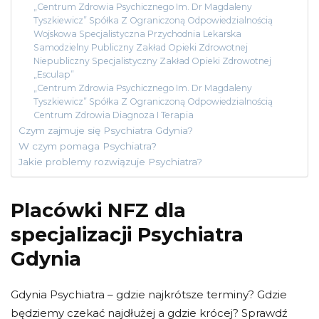
„Centrum Zdrowia Psychicznego Im. Dr Magdaleny
Tyszkiewicz” Spółka Z Ograniczoną Odpowiedzialnością
Wojskowa Specjalistyczna Przychodnia Lekarska
Samodzielny Publiczny Zakład Opieki Zdrowotnej
Niepubliczny Specjalistyczny Zakład Opieki Zdrowotnej
„Esculap”
„Centrum Zdrowia Psychicznego Im. Dr Magdaleny
Tyszkiewicz” Spółka Z Ograniczoną Odpowiedzialnością
Centrum Zdrowia Diagnoza I Terapia
Czym zajmuje się Psychiatra Gdynia?
W czym pomaga Psychiatra?
Jakie problemy rozwiązuje Psychiatra?
Placówki NFZ dla
specjalizacji Psychiatra
Gdynia
Gdynia Psychiatra – gdzie najkrótsze terminy? Gdzie
będziemy czekać najdłużej a gdzie krócej? Sprawdź