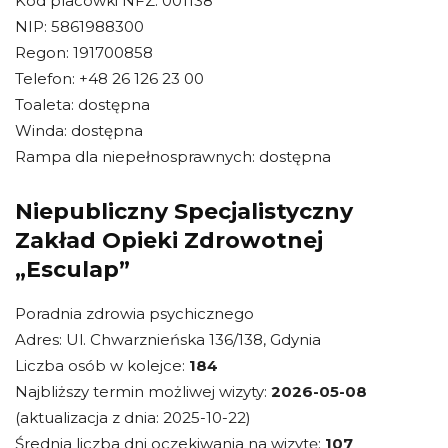
Kod placówki NFZ: 001138
NIP: 5861988300
Regon: 191700858
Telefon: +48 26 126 23 00
Toaleta: dostępna
Winda: dostępna
Rampa dla niepełnosprawnych: dostępna
Niepubliczny Specjalistyczny
Zakład Opieki Zdrowotnej
„Esculap”
Poradnia zdrowia psychicznego
Adres: Ul. Chwarznieńska 136/138, Gdynia
Liczba osób w kolejce:
184
Najbliższy termin możliwej wizyty:
2026-05-08
(aktualizacja z dnia: 2025-10-22)
Średnia liczba dni oczekiwania na wizytę:
107