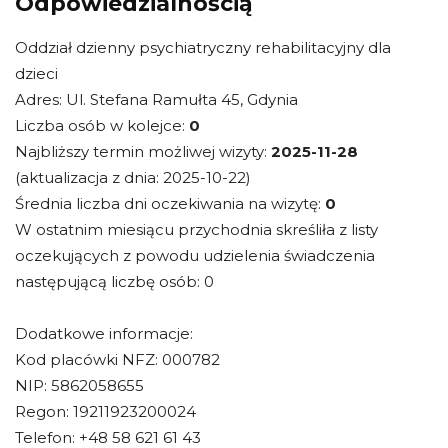
Odpowiedzialnością
Oddział dzienny psychiatryczny rehabilitacyjny dla
dzieci
Adres: Ul. Stefana Ramułta 45, Gdynia
Liczba osób w kolejce:
0
Najbliższy termin możliwej wizyty:
2025-11-28
(aktualizacja z dnia: 2025-10-22)
Średnia liczba dni oczekiwania na wizytę:
0
W ostatnim miesiącu przychodnia skreśliła z listy
oczekujących z powodu udzielenia świadczenia
następującą liczbę osób: 0
Dodatkowe informacje:
Kod placówki NFZ: 000782
NIP: 5862058655
Regon: 19211923200024
Telefon: +48 58 621 61 43