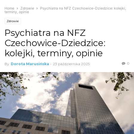
Home
Zdrowie
Psychiatra na NFZ Czechowice-Dziedzice: kolejki,
terminy, opinie
Zdrowie
Psychiatra na NFZ
Czechowice-Dziedzice:
kolejki, terminy, opinie
0
By
Dorota Marusińska
-
23 października 2025