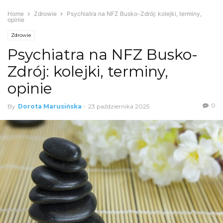
Home
Zdrowie
Psychiatra na NFZ Busko-Zdrój: kolejki, terminy,
opinie
Zdrowie
Psychiatra na NFZ Busko-
Zdrój: kolejki, terminy,
opinie
0
By
Dorota Marusińska
-
23 października 2025