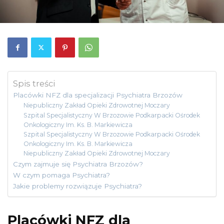
Spis treści
Placówki NFZ dla specjalizacji Psychiatra Brzozów
Niepubliczny Zakład Opieki Zdrowotnej Moczary
Szpital Specjalistyczny W Brzozowie Podkarpacki Ośrodek
Onkologiczny Im. Ks. B. Markiewicza
Szpital Specjalistyczny W Brzozowie Podkarpacki Ośrodek
Onkologiczny Im. Ks. B. Markiewicza
Niepubliczny Zakład Opieki Zdrowotnej Moczary
Czym zajmuje się Psychiatra Brzozów?
W czym pomaga Psychiatra?
Jakie problemy rozwiązuje Psychiatra?
Placówki NFZ dla