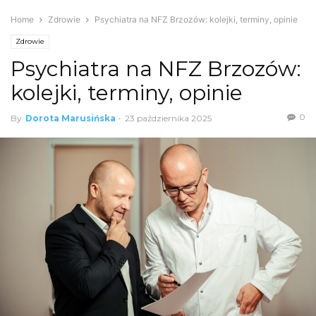
Home
Zdrowie
Psychiatra na NFZ Brzozów: kolejki, terminy, opinie
Zdrowie
Psychiatra na NFZ Brzozów:
kolejki, terminy, opinie
0
By
Dorota Marusińska
-
23 października 2025