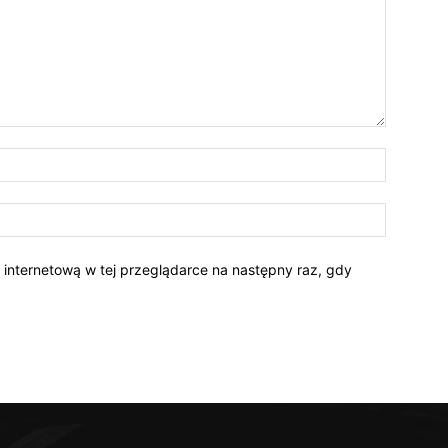
Nazwa:*
E-
mail:*
ę internetową w tej przeglądarce na następny raz, gdy