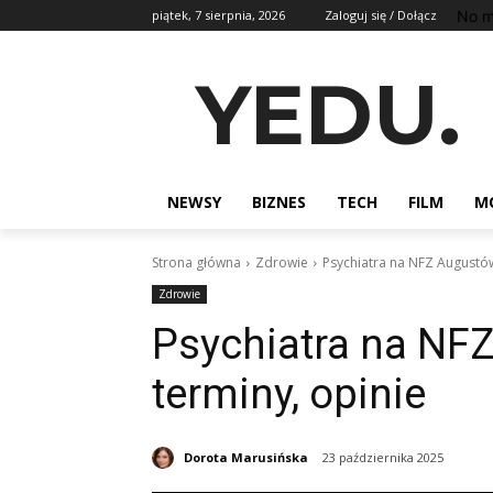
No m
piątek, 7 sierpnia, 2026
Zaloguj się / Dołącz
YEDU.
NEWSY
BIZNES
TECH
FILM
M
Strona główna
Zdrowie
Psychiatra na NFZ Augustów:
Zdrowie
Psychiatra na NFZ
terminy, opinie
Dorota Marusińska
23 października 2025