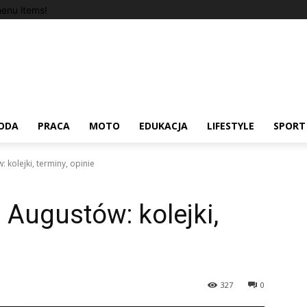
enu items!
ODA
PRACA
MOTO
EDUKACJA
LIFESTYLE
SPORT
 kolejki, terminy, opinie
 Augustów: kolejki,
327
0