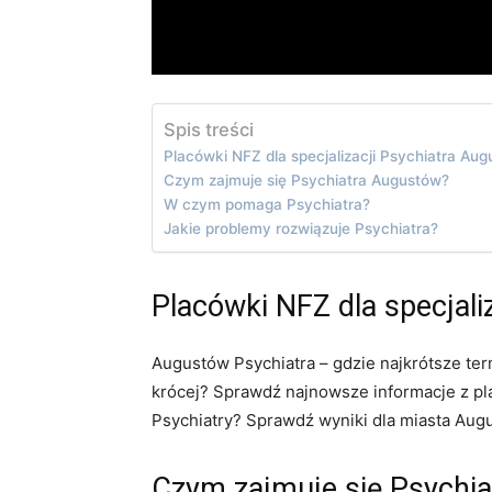
Spis treści
Placówki NFZ dla specjalizacji Psychiatra Au
Czym zajmuje się Psychiatra Augustów?
W czym pomaga Psychiatra?
Jakie problemy rozwiązuje Psychiatra?
Placówki NFZ dla specjali
Augustów Psychiatra – gdzie najkrótsze ter
krócej? Sprawdź najnowsze informacje z pla
Psychiatry? Sprawdź wyniki dla miasta Augu
Czym zajmuje się Psychi