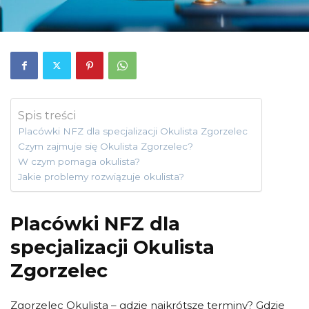
Spis treści
Placówki NFZ dla specjalizacji Okulista Zgorzelec
Czym zajmuje się Okulista Zgorzelec?
W czym pomaga okulista?
Jakie problemy rozwiązuje okulista?
Placówki NFZ dla
specjalizacji Okulista
Zgorzelec
Zgorzelec Okulista – gdzie najkrótsze terminy? Gdzie