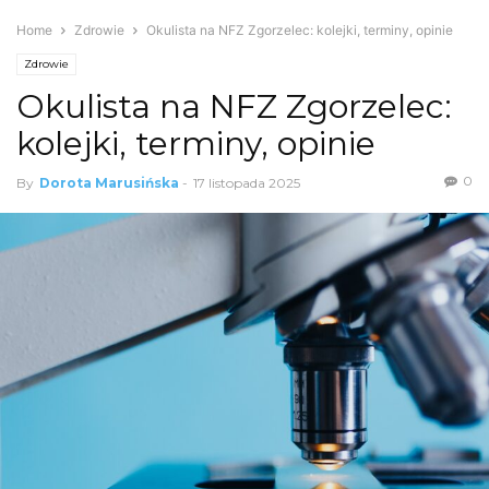
Home
Zdrowie
Okulista na NFZ Zgorzelec: kolejki, terminy, opinie
Zdrowie
Okulista na NFZ Zgorzelec:
kolejki, terminy, opinie
0
By
Dorota Marusińska
-
17 listopada 2025