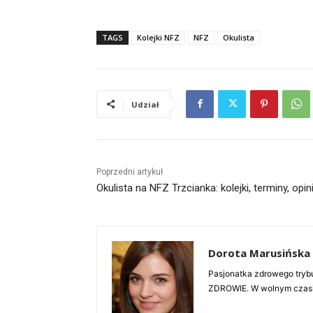
TAGS
Kolejki NFZ
NFZ
Okulista
Udział
Poprzedni artykuł
Okulista na NFZ Trzcianka: kolejki, terminy, opin
Dorota Marusińska
Pasjonatka zdrowego trybu
ZDROWIE. W wolnym czasie 