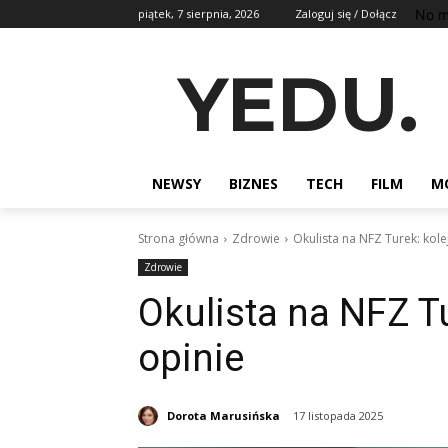
No m
piątek, 7 sierpnia, 2026
Zaloguj się / Dołącz
YEDU.
NEWSY
BIZNES
TECH
FILM
M
Strona główna
Zdrowie
Okulista na NFZ Turek: kolej
Zdrowie
Okulista na NFZ Tur
opinie
Dorota Marusińska
17 listopada 2025