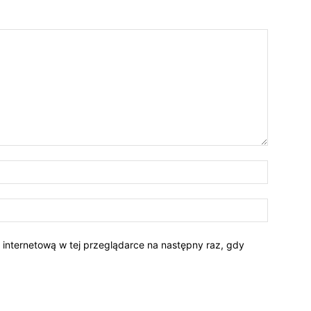
Nazwa:*
E-
mail:*
ę internetową w tej przeglądarce na następny raz, gdy