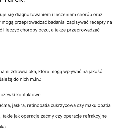
jmuje się diagnozowaniem i leczeniem chorób oraz
rzy mogą przeprowadzać badania, zapisywać recepty na
ć i leczyć choroby oczu, a także przeprowadzać
?
nami zdrowia oka, które mogą wpływać na jakość
ależą do nich m.in.:
soczewki kontaktowe
zaćma, jaskra, retinopatia cukrzycowa czy makulopatia
 takie jak operacje zaćmy czy operacje refrakcyjne
oka