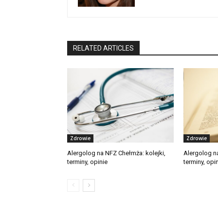
RELATED ARTICLES
Zdrowie
Zdrowie
Alergolog na NFZ Chełmża: kolejki,
Alergolog n
terminy, opinie
terminy, opi