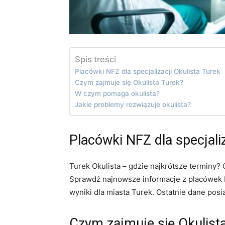
Spis treści
Placówki NFZ dla specjalizacji Okulista Turek
Czym zajmuje się Okulista Turek?
W czym pomaga okulista?
Jakie problemy rozwiązuje okulista?
Placówki NFZ dla specjaliz
Turek Okulista – gdzie najkrótsze terminy?
Sprawdź najnowsze informacje z placówek N
wyniki dla miasta Turek. Ostatnie dane posi
Czym zajmuje się Okulist