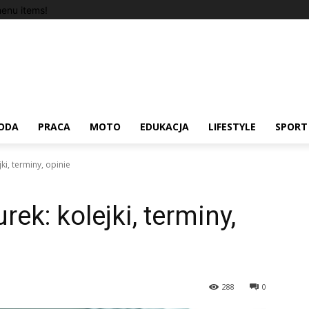
enu items!
ODA
PRACA
MOTO
EDUKACJA
LIFESTYLE
SPORT
ki, terminy, opinie
ek: kolejki, terminy,
288
0