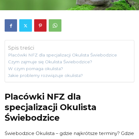
Spis treści
Placówki NFZ dla specjalizacji Okulista Świebodzice
Czym zajmuje się Okulista Świebodzice?
W czym pomaga okulista?
Jakie problemy rozwiązuje okulista?
Placówki NFZ dla
specjalizacji Okulista
Świebodzice
Świebodzice Okulista – gdzie najkrótsze terminy? Gdzie