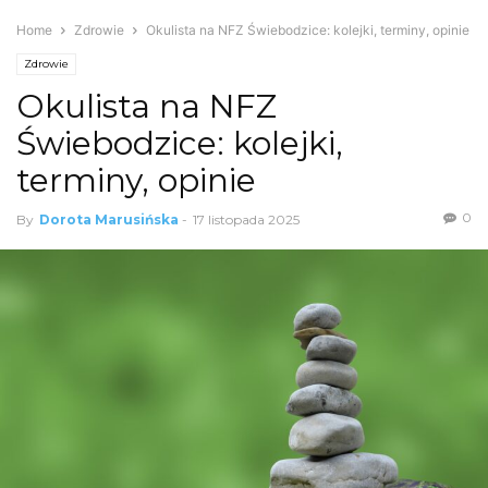
Home
Zdrowie
Okulista na NFZ Świebodzice: kolejki, terminy, opinie
Zdrowie
Okulista na NFZ
Świebodzice: kolejki,
terminy, opinie
0
By
Dorota Marusińska
-
17 listopada 2025