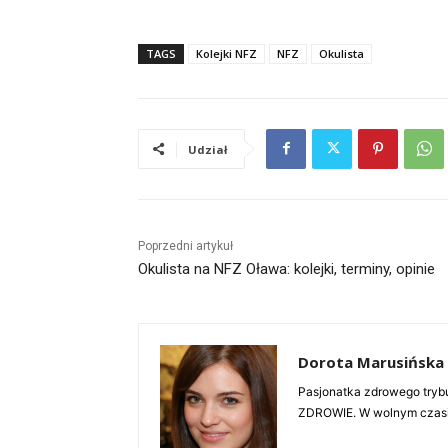
TAGS
Kolejki NFZ
NFZ
Okulista
Udział
Poprzedni artykuł
Okulista na NFZ Oława: kolejki, terminy, opinie
Dorota Marusińska
Pasjonatka zdrowego trybu
ZDROWIE. W wolnym czasie 