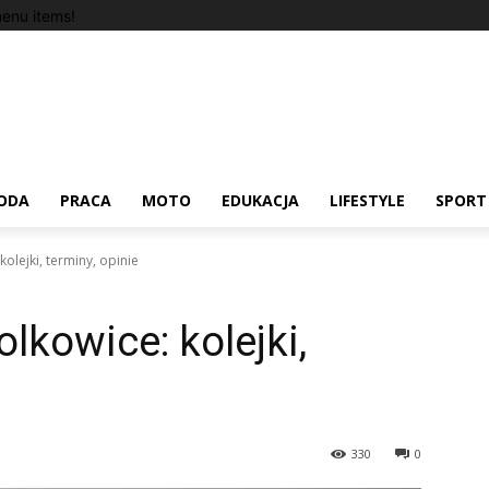
enu items!
ODA
PRACA
MOTO
EDUKACJA
LIFESTYLE
SPORT
olejki, terminy, opinie
lkowice: kolejki,
330
0