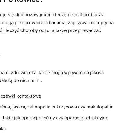
jmuje się diagnozowaniem i leczeniem chorób oraz
rzy mogą przeprowadzać badania, zapisywać recepty na
ć i leczyć choroby oczu, a także przeprowadzać
?
nami zdrowia oka, które mogą wpływać na jakość
ależą do nich m.in.:
soczewki kontaktowe
zaćma, jaskra, retinopatia cukrzycowa czy makulopatia
 takie jak operacje zaćmy czy operacje refrakcyjne
oka