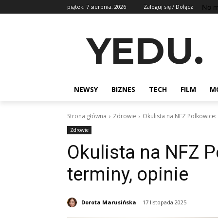
No m
piątek, 7 sierpnia, 2026
Zaloguj się / Dołącz
YEDU.
NEWSY
BIZNES
TECH
FILM
M
Strona główna
Zdrowie
Okulista na NFZ Polkowice: k
Zdrowie
Okulista na NFZ Po
terminy, opinie
Dorota Marusińska
17 listopada 2025