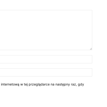
Nazwa:*
E-
mail:*
ę internetową w tej przeglądarce na następny raz, gdy