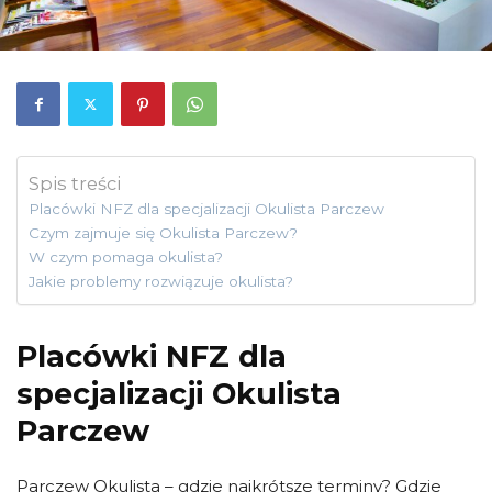
Spis treści
Placówki NFZ dla specjalizacji Okulista Parczew
Czym zajmuje się Okulista Parczew?
W czym pomaga okulista?
Jakie problemy rozwiązuje okulista?
Placówki NFZ dla
specjalizacji Okulista
Parczew
Parczew Okulista – gdzie najkrótsze terminy? Gdzie