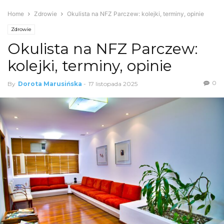
Home
Zdrowie
Okulista na NFZ Parczew: kolejki, terminy, opinie
Zdrowie
Okulista na NFZ Parczew:
kolejki, terminy, opinie
0
By
Dorota Marusińska
-
17 listopada 2025