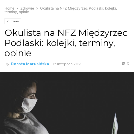
Home
Zdrowie
Okulista na NFZ Międzyrzec Podlaski: kolejki,
terminy, opinie
Zdrowie
Okulista na NFZ Międzyrzec
Podlaski: kolejki, terminy,
opinie
0
By
Dorota Marusińska
-
17 listopada 2025