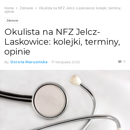
Home
Zdrowie
Okulista na NFZ Jelcz-Laskowice: kolejki, terminy,
opinie
Zdrowie
Okulista na NFZ Jelcz-
Laskowice: kolejki, terminy,
opinie
0
By
Dorota Marusińska
-
17 listopada 2025