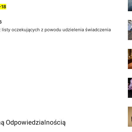
-18
6
z listy oczekujących z powodu udzielenia świadczenia
ną Odpowiedzialnością