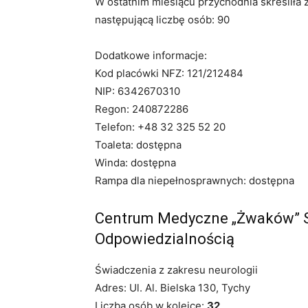
W ostatnim miesiącu przychodnia skreśliła 
następującą liczbę osób: 90
Dodatkowe informacje:
Kod placówki NFZ: 121/212484
NIP: 6342670310
Regon: 240872286
Telefon: +48 32 325 52 20
Toaleta: dostępna
Winda: dostępna
Rampa dla niepełnosprawnych: dostępna
Centrum Medyczne „Żwaków” S
Odpowiedzialnością
Świadczenia z zakresu neurologii
Adres: Ul. Al. Bielska 130, Tychy
Liczba osób w kolejce:
32