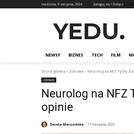
No
niedziela, 9 sierpnia, 2026
Zaloguj się / Dołącz
YEDU.
NEWSY
BIZNES
TECH
FILM
M
Strona główna
Zdrowie
Neurolog na NFZ Tychy: kole
Zdrowie
Neurolog na NFZ Ty
opinie
Dorota Marusińska
17 listopada 2025