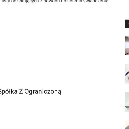
z listy oczekujących z powodu udzielenia świadczenia
półka Z Ograniczoną