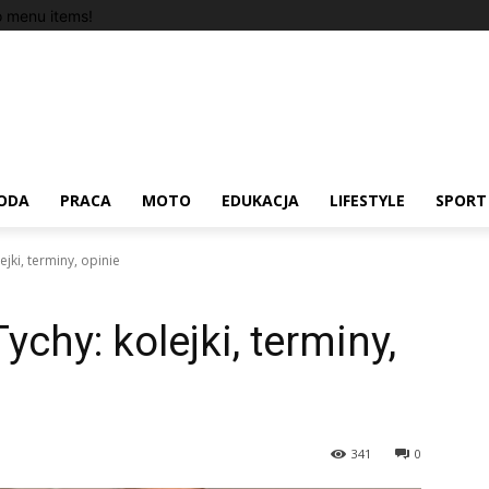
 menu items!
ODA
PRACA
MOTO
EDUKACJA
LIFESTYLE
SPORT
jki, terminy, opinie
chy: kolejki, terminy,
341
0