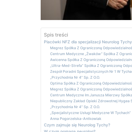
Spis treści
Placówki NFZ dla specjalizacji Neurolog Tychy
Megrez Spółka Z Ograniczoną Odpowiedzialno
Centrum Medyczne „Żwaków” Spółka Z Ograni
Awicenna Spółka Z Ograniczoną Odpowiedzialn
„Ultra-Med-Strefa” Spółka Z Ograniczoną Odpo
Zespół Poradni Specjalistycznych Nr 1 W Tych
„Przychodnia Nr 4” Sp. Z O.O.
Optima Spółka Z Ograniczoną Odpowiedzialnoś
Megrez Spółka Z Ograniczoną Odpowiedzialno
Centrum Medyczne Im.Janusza Mierzwy Spółka
Niepubliczny Zakład Opieki Zdrowotnej Hygea 
„Przychodnia Nr 4” Sp. Z O.O.
„Specjalistyczne Usługi Medyczne W Tychach”
Anna Pogorzelska-Antkowiak
Czym zajmuje się Neurolog Tychy?
W czym pomaga neurolog?