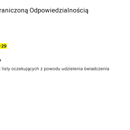
graniczoną Odpowiedzialnością
-29
7
z listy oczekujących z powodu udzielenia świadczenia