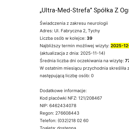
„Ultra-Med-Strefa” Spółka Z O
Świadczenia z zakresu neurologii
Adres: Ul. Fabryczna 2, Tychy
Liczba osób w kolejce:
39
Najbliższy termin możliwej wizyty:
2025-12
(aktualizacja z dnia: 2025-11-14)
Średnia liczba dni oczekiwania na wizytę:
7
W ostatnim miesiącu przychodnia skreśliła 
następującą liczbę osób: 0
Dodatkowe informacje:
Kod placówki NFZ: 121/208467
NIP: 6462434078
Regon: 276608443
Telefon: (032)218 02 60
Toaleta: dostępna