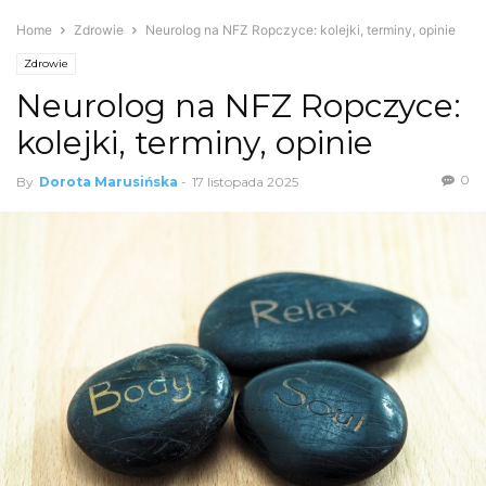
Home
Zdrowie
Neurolog na NFZ Ropczyce: kolejki, terminy, opinie
Zdrowie
Neurolog na NFZ Ropczyce:
kolejki, terminy, opinie
0
By
Dorota Marusińska
-
17 listopada 2025