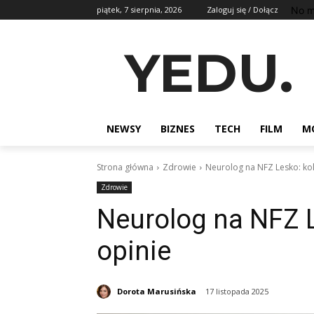
No m
piątek, 7 sierpnia, 2026
Zaloguj się / Dołącz
YEDU.
NEWSY
BIZNES
TECH
FILM
M
Strona główna
Zdrowie
Neurolog na NFZ Lesko: kole
Zdrowie
Neurolog na NFZ Le
opinie
Dorota Marusińska
17 listopada 2025