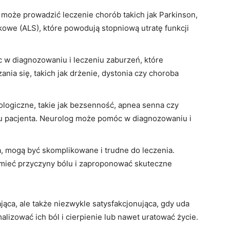
oże prowadzić leczenie chorób takich jak Parkinson,
owe (ALS), które powodują stopniową utratę funkcji
w diagnozowaniu i leczeniu zaburzeń, które
nia się, takich jak drżenie, dystonia czy choroba
logiczne, takie jak bezsenność, apnea senna czy
nu pacjenta. Neurolog może pomóc w diagnozowaniu i
na, mogą być skomplikowane i trudne do leczenia.
ieć przyczyny bólu i zaproponować skuteczne
ąca, ale także niezwykle satysfakcjonująca, gdy uda
alizować ich ból i cierpienie lub nawet uratować życie.