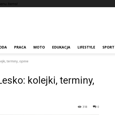
enu items!
ODA
PRACA
MOTO
EDUKACJA
LIFESTYLE
SPORT
jki, terminy, opinie
sko: kolejki, terminy,
318
0