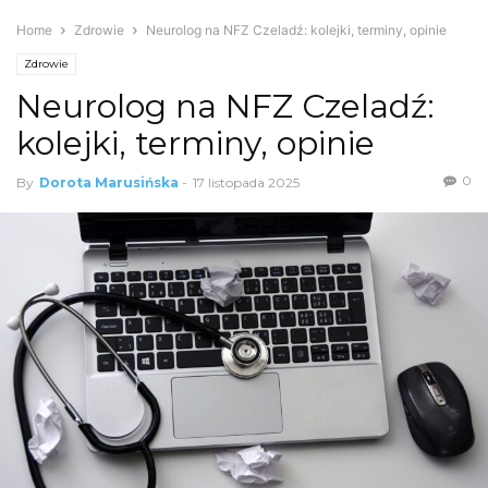
Home
Zdrowie
Neurolog na NFZ Czeladź: kolejki, terminy, opinie
Zdrowie
Neurolog na NFZ Czeladź:
kolejki, terminy, opinie
0
By
Dorota Marusińska
-
17 listopada 2025