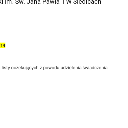
 Im. Św. Jana Pawła Ii W Siedlcach
-14
z listy oczekujących z powodu udzielenia świadczenia