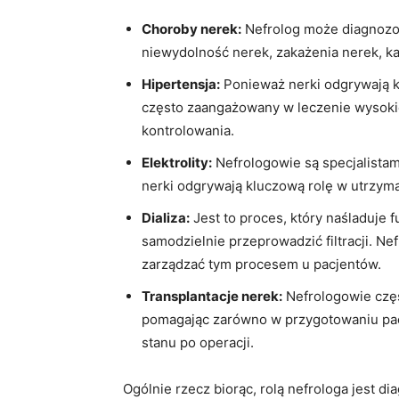
Choroby nerek:
Nefrolog może diagnozowa
niewydolność nerek, zakażenia nerek, ka
Hipertensja:
Ponieważ nerki odgrywają klu
często zaangażowany w leczenie wysokieg
kontrolowania.
Elektrolity:
Nefrologowie są specjalistam
nerki odgrywają kluczową rolę w utrzym
Dializa:
Jest to proces, który naśladuje 
samodzielnie przeprowadzić filtracji. Nefr
zarządzać tym procesem u pacjentów.
Transplantacje nerek:
Nefrologowie częs
pomagając zarówno w przygotowaniu pacj
stanu po operacji.
Ogólnie rzecz biorąc, rolą nefrologa jest d