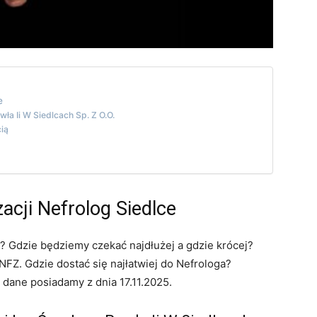
e
ła Ii W Siedlcach Sp. Z O.O.
ią
acji Nefrolog Siedlce
y? Gdzie będziemy czekać najdłużej a gdzie krócej?
FZ. Gdzie dostać się najłatwiej do Nefrologa?
 dane posiadamy z dnia 17.11.2025.