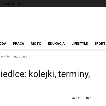
 menu items!
ODA
PRACA
MOTO
EDUKACJA
LIFESTYLE
SPORT
ejki, terminy, opinie
edlce: kolejki, terminy,
337
0