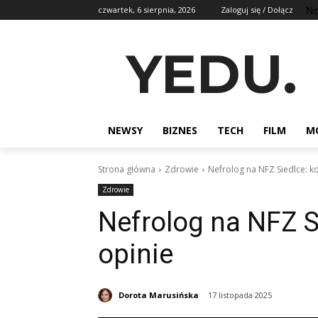
No
czwartek, 6 sierpnia, 2026
Zaloguj się / Dołącz
YEDU.
NEWSY
BIZNES
TECH
FILM
M
Strona główna
Zdrowie
Nefrolog na NFZ Siedlce: kol
Zdrowie
Nefrolog na NFZ Si
opinie
Dorota Marusińska
17 listopada 2025