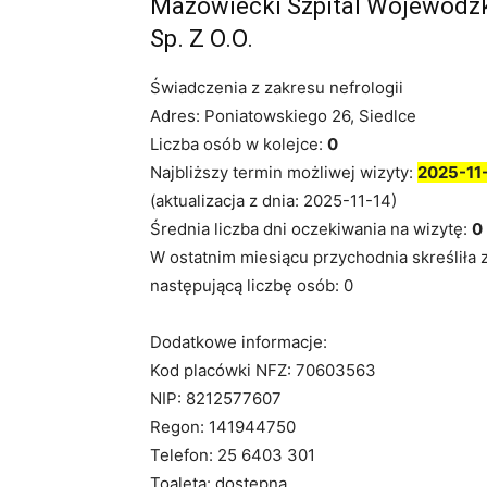
Mazowiecki Szpital Wojewódzki
Sp. Z O.O.
Świadczenia z zakresu nefrologii
Adres: Poniatowskiego 26, Siedlce
Liczba osób w kolejce:
0
Najbliższy termin możliwej wizyty:
2025-11
(aktualizacja z dnia: 2025-11-14)
Średnia liczba dni oczekiwania na wizytę:
0
W ostatnim miesiącu przychodnia skreśliła 
następującą liczbę osób: 0
Dodatkowe informacje:
Kod placówki NFZ: 70603563
NIP: 8212577607
Regon: 141944750
Telefon: 25 6403 301
Toaleta: dostępna