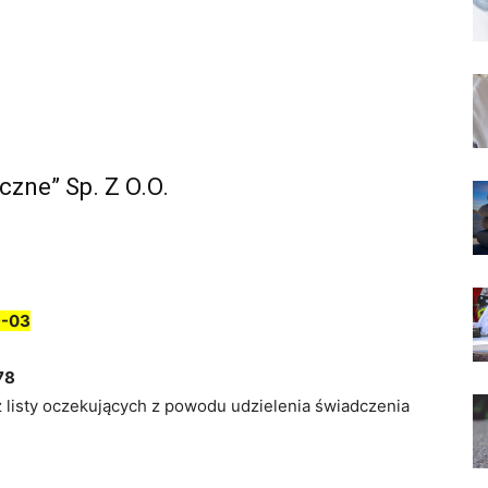
zne” Sp. Z O.O.
9-03
78
z listy oczekujących z powodu udzielenia świadczenia