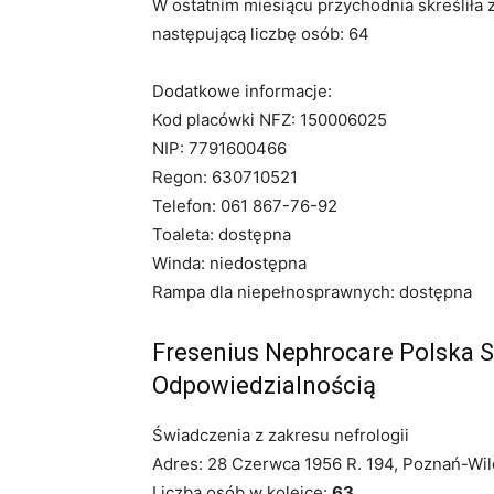
W ostatnim miesiącu przychodnia skreśliła 
następującą liczbę osób: 64
Dodatkowe informacje:
Kod placówki NFZ: 150006025
NIP: 7791600466
Regon: 630710521
Telefon: 061 867-76-92
Toaleta: dostępna
Winda: niedostępna
Rampa dla niepełnosprawnych: dostępna
Fresenius Nephrocare Polska 
Odpowiedzialnością
Świadczenia z zakresu nefrologii
Adres: 28 Czerwca 1956 R. 194, Poznań-Wil
Liczba osób w kolejce:
63