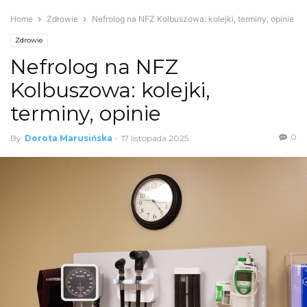
Home
Zdrowie
Nefrolog na NFZ Kolbuszowa: kolejki, terminy, opinie
Zdrowie
Nefrolog na NFZ
Kolbuszowa: kolejki,
terminy, opinie
0
By
Dorota Marusińska
-
17 listopada 2025